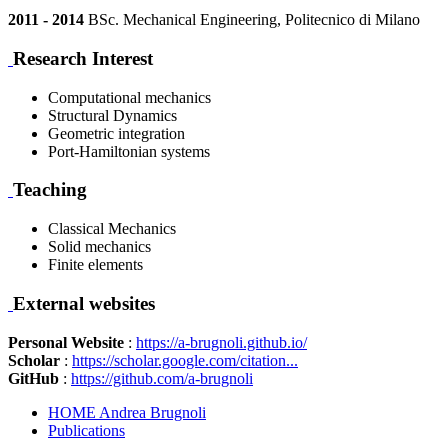
2011 - 2014
BSc. Mechanical Engineering, Politecnico di Milano
Research Interest
Computational mechanics
Structural Dynamics
Geometric integration
Port-Hamiltonian systems
Teaching
Classical Mechanics
Solid mechanics
Finite elements
External websites
Personal Website
:
https://a-brugnoli.github.io/
Scholar
:
https://scholar.google.com/citation...
GitHub
:
https://github.com/a-brugnoli
HOME Andrea Brugnoli
Publications