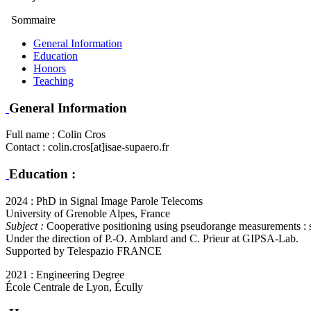
Sommaire
General Information
Education
Honors
Teaching
General Information
Full name : Colin Cros
Contact : colin.cros[at]isae-supaero.fr
Education :
2024 : PhD in Signal Image Parole Telecoms
University of Grenoble Alpes, France
Subject :
Cooperative positioning using pseudorange measurements : so
Under the direction of P.-O. Amblard and C. Prieur at GIPSA-Lab.
Supported by Telespazio FRANCE
2021 : Engineering Degree
École Centrale de Lyon, Écully