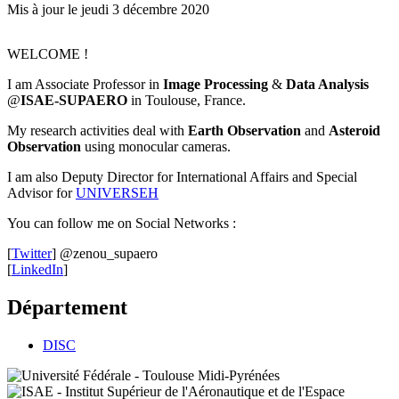
Mis à jour le
jeudi 3 décembre 2020
WELCOME !
I am Associate Professor in
Image Processing
&
Data Analysis
@
ISAE-SUPAERO
in Toulouse, France.
My research activities deal with
Earth Observation
and
Asteroid
Observation
using monocular cameras.
I am also Deputy Director for International Affairs and Special
Advisor for
UNIVERSEH
You can follow me on Social Networks :
[
Twitter
] @zenou_supaero
[
LinkedIn
]
Département
DISC