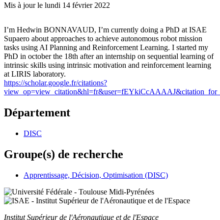
Mis à jour le
lundi 14 février 2022
I’m Hedwin BONNAVAUD, I’m currently doing a PhD at ISAE
Supaero about approaches to achieve autonomous robot mission
tasks using AI Planning and Reinforcement Learning. I started my
PhD in october the 18th after an internship on sequential learning of
intrinsic skills using intrinsic motivation and reinforcement learning
at LIRIS laboratory.
https://scholar.google.fr/citations?
view_op=view_citation&hl=fr&user=fEYkiCcAAAAJ&citation_
Département
DISC
Groupe(s) de recherche
Apprentissage, Décision, Optimisation (DISC)
Institut Supérieur
de l'Aéronautique et de l'Espace