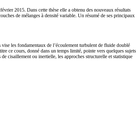
évrier 2015. Dans cette thèse elle a obtenu des nouveaux résultats
s couches de mélanges à densité variable. Un résumé de ses principaux
ise les fondamentaux de l’écoulement turbulent de fluide doublé
titre ce cours, donné dans un temps limité, pointe vers quelques sujets
e cisaillement ou inertielle, les approches structurelle et statistique