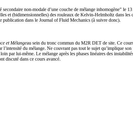
é secondaire non-modale d’une couche de mélange inhomogène" le 13 f
nnelles et (bidimensionnelles) des rouleaux de Kelvin-Helmholtz dans le
our publication dans le Journal of Fluid Mechanics (à suivre donc).
nce et Mélange
au sein du tronc commun du M2R DET de site. Ce cours v
r l’intensité du mélange. Ne couvrant pas tout le sujet qu’implique son 
loin par lui-même. Le mélange après les phases linéaires des instabilités d
ont discuté dans ce cours avancé.